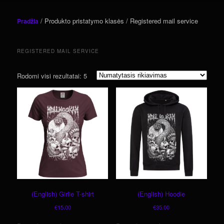
pagrindinį
antrinio
/ Produkto pristatymo klasės / Registered mail service
Pradžia
turinį
turinio
REGISTERED MAIL SERVICE
Rodomi visi rezultatai: 5
(English) Girlie T-shirt
(English) Hoodie
€
15.00
€
35.00
This
This