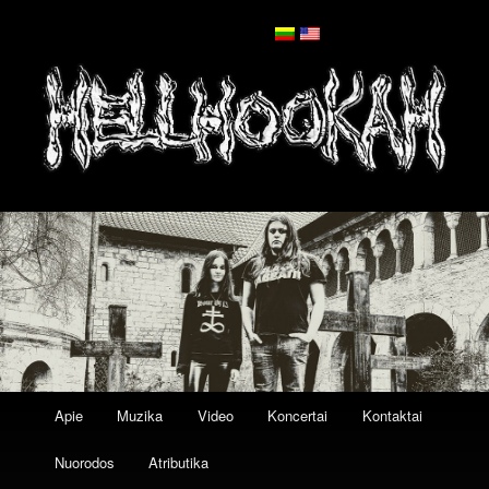
Pagrindinis
Eiti
Eiti
Apie
Muzika
Video
Koncertai
Kontaktai
meniu
į
prie
Nuorodos
Atributika