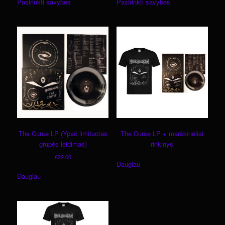
Pasirinkti savybes
Pasirinkti savybes
product
product
has
has
multiple
multiple
variants.
variants.
The
The
options
options
may
may
be
be
chosen
chosen
on
on
the
the
product
product
page
page
The Curse LP (Ypač limituotas
The Curse LP + marškinėliai
grupės leidimas)
rinkinys
€
22.00
Daugiau
Daugiau