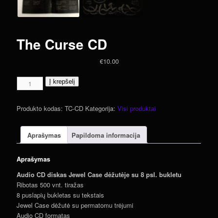
The Curse CD
€
10.00
produkto
Į krepšelį
kiekis:
The
Produkto kodas:
TC-CD
Kategorija:
Visi produktai
Curse
CD
Aprašymas
Papildoma informacija
Aprašymas
Audio CD diskas Jewel Case dėžutėje su 8 psl. bukletu
Ribotas 500 vnt. tiražas
8 puslapių bukletas su tekstais
Jewel Case dėžutė su permatomu trėjumi
Audio CD formatas