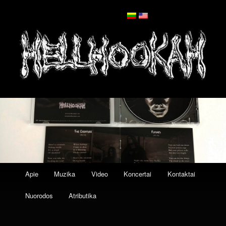
Pagrindinis
Eiti
Apie
Muzika
Video
Koncertai
Kontaktai
meniu
į
Nuorodos
Atributika
pagrindinį