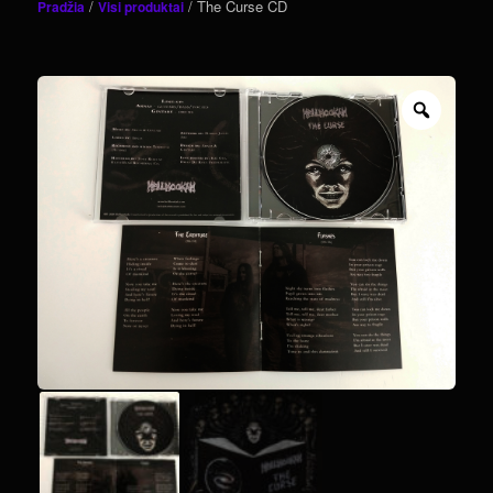
/
/ The Curse CD
Pradžia
Visi produktai
turinį
Zoom