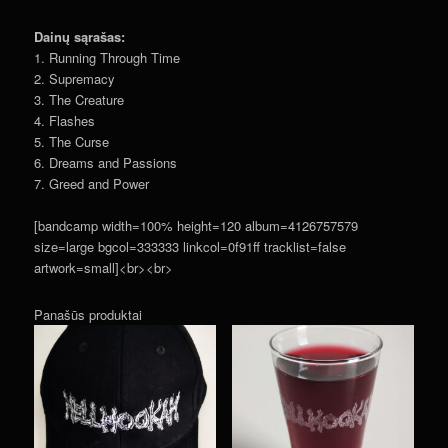
Dainų sąrašas:
1. Running Through Time
2. Supremacy
3. The Creature
4. Flashes
5. The Curse
6. Dreams and Passions
7. Greed and Power
[bandcamp width=100% height=120 album=4126757579
size=large bgcol=333333 linkcol=0f91ff tracklist=false
artwork=small]<br><br>
Panašūs produktai