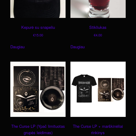
Kepurė su snapeliu
Stikliukas
€
15.00
€
4.00
Daugiau
Daugiau
The Curse LP (Ypač limituotas
The Curse LP + marškinėliai
grupės leidimas)
rinkinys